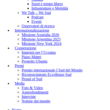
Sport e tempo libero
Infrastrutture e Mobilità
We Talk – We Sud
Podcast
Eventi
Osservatori di ricerca
Internazionalizzazione
Missione Australia 2026
Missione Argentina 2025
Missione New York 2024
Cooperazione
Impegni per l’Ucraina
Piano Mattei
Progetto Ubuntu
Premi
Premio internazionale I Sud del Mondo
Riconoscimento Eccellenze Sud
Proud of Sud
Media
Foto & Video
Approfondimenti
Interviste
Notizie dal mondo
Home