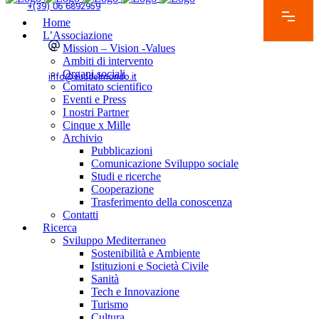
+(39) 06 6892959
Home
L’Associazione
Mission – Vision -Values
Ambiti di intervento
Organi sociali
info@suddelmondo.it
Comitato scientifico
Eventi e Press
I nostri Partner
Cinque x Mille
Archivio
Pubblicazioni
Comunicazione Sviluppo sociale
Studi e ricerche
Cooperazione
Trasferimento della conoscenza
Contatti
Ricerca
Sviluppo Mediterraneo
Sostenibilità e Ambiente
Istituzioni e Società Civile
Sanità
Tech e Innovazione
Turismo
Cultura