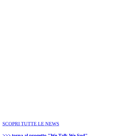
SCOPRI TUTTE LE NEWS
>>> torna al progetto "We Talk We Sud"