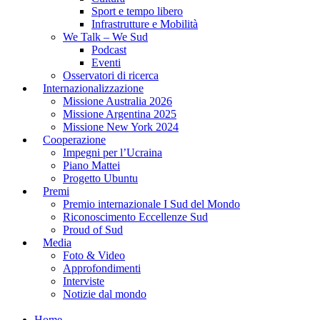
Sport e tempo libero
Infrastrutture e Mobilità
We Talk – We Sud
Podcast
Eventi
Osservatori di ricerca
Internazionalizzazione
Missione Australia 2026
Missione Argentina 2025
Missione New York 2024
Cooperazione
Impegni per l’Ucraina
Piano Mattei
Progetto Ubuntu
Premi
Premio internazionale I Sud del Mondo
Riconoscimento Eccellenze Sud
Proud of Sud
Media
Foto & Video
Approfondimenti
Interviste
Notizie dal mondo
Home