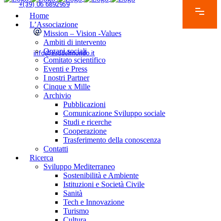
+(39) 06 6892959
Home
L’Associazione
Mission – Vision -Values
Ambiti di intervento
Organi sociali
info@suddelmondo.it
Comitato scientifico
Eventi e Press
I nostri Partner
Cinque x Mille
Archivio
Pubblicazioni
Comunicazione Sviluppo sociale
Studi e ricerche
Cooperazione
Trasferimento della conoscenza
Contatti
Ricerca
Sviluppo Mediterraneo
Sostenibilità e Ambiente
Istituzioni e Società Civile
Sanità
Tech e Innovazione
Turismo
Cultura