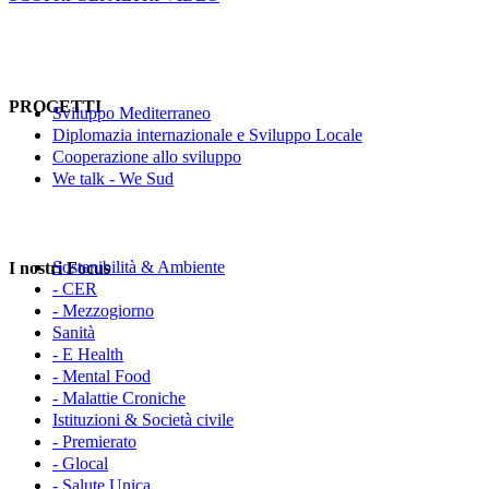
PROGETTI
Sviluppo Mediterraneo
Diplomazia internazionale e Sviluppo Locale
Cooperazione allo sviluppo
We talk - We Sud
Sostenibilità & Ambiente
I nostri Focus
- CER
- Mezzogiorno
Sanità
- E Health
- Mental Food
- Malattie Croniche
Istituzioni & Società civile
- Premierato
- Glocal
- Salute Unica