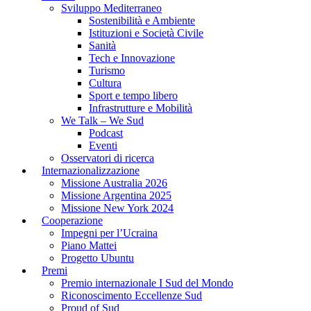
Sviluppo Mediterraneo
Sostenibilità e Ambiente
Istituzioni e Società Civile
Sanità
Tech e Innovazione
Turismo
Cultura
Sport e tempo libero
Infrastrutture e Mobilità
We Talk – We Sud
Podcast
Eventi
Osservatori di ricerca
Internazionalizzazione
Missione Australia 2026
Missione Argentina 2025
Missione New York 2024
Cooperazione
Impegni per l’Ucraina
Piano Mattei
Progetto Ubuntu
Premi
Premio internazionale I Sud del Mondo
Riconoscimento Eccellenze Sud
Proud of Sud