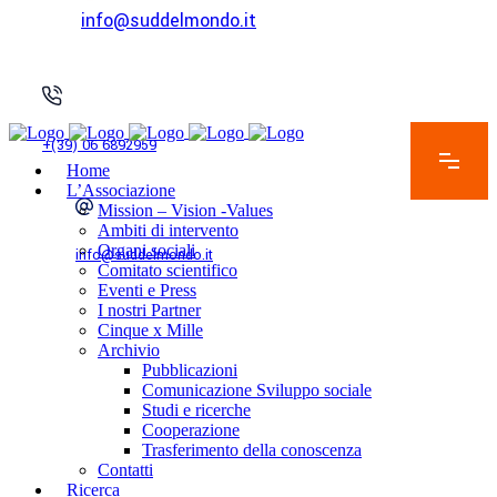
info@suddelmondo.it
+(39) 06 6892959
Home
L’Associazione
Mission – Vision -Values
Ambiti di intervento
Organi sociali
info@suddelmondo.it
Comitato scientifico
Eventi e Press
I nostri Partner
Cinque x Mille
Archivio
Pubblicazioni
Comunicazione Sviluppo sociale
Studi e ricerche
Cooperazione
Trasferimento della conoscenza
Contatti
Ricerca