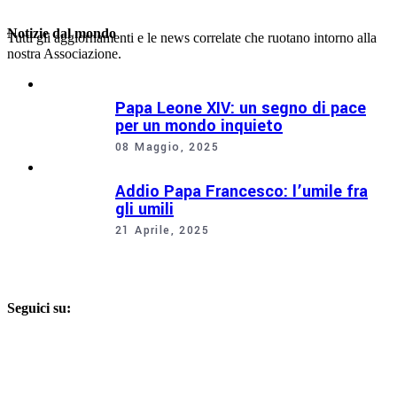
Notizie dal mondo
Tutti gli aggiornamenti e le news correlate che ruotano intorno alla
nostra Associazione.
Papa Leone XIV: un segno di pace
per un mondo inquieto
08 Maggio, 2025
Addio Papa Francesco: l’umile fra
gli umili
21 Aprile, 2025
Seguici su: